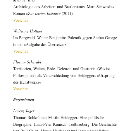
Archäologie des Arbeiter- und Bastlerstaats. Marc Schweskas
Roman »
Zur letzten Instanz«
(2011)
Vorschau
Wolfgang Hottner
Im Bergwald. Walter Benjamins Polemik gegen Stefan George
in der »Aufgabe des Übersetzers
Vorschau
Florian Scherübl
Territorien, Welten, Erde. Deleuze’ und Guattaris »Was ist
Philosophie?« als Verabschiedung von Heideggers »Ursprung
des Kunstwerks«
Vorschau
Rezensionen
Lorenz Jäger
Thomas Rohkrämer: Martin Heidegger. Eine politische
Biographie; Hans-Peter Kunisch: Todtnauberg. Die Geschichte
von Paul Celan, Martin Heidegger und ihrer unmöglichen