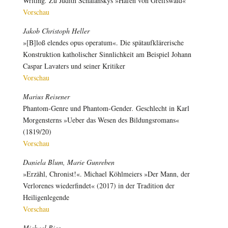
Writing
.
Zu Judith Schalanskys »Hafen von Greifswald«
Vorschau
Jakob Christoph Heller
»[B]loß elendes opus operatum«. Die spätaufklärerische
Konstruktion katholischer Sinnlichkeit am Beispiel Johann
Caspar Lavaters und seiner Kritiker
Vorschau
Marius Reisener
Phantom-Genre und Phantom-Gender
.
Geschlecht in Karl
Morgensterns »Ueber das Wesen des Bildungsromans«
(1819/20)
Vorschau
Daniela Blum, Marie Gunreben
»Erzähl, Chronist!«. Michael Köhlmeiers »Der Mann, der
Verlorenes wiederfindet« (2017) in der Tradition der
Heiligenlegende
Vorschau
Michael Bies