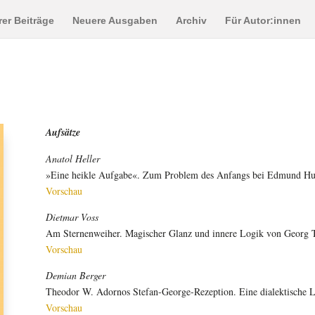
er Beiträge
Neuere Ausgaben
Archiv
Für Autor:innen
Aufsätze
Anatol Heller
»Eine heikle Aufgabe«. Zum Problem des Anfangs bei Edmund Hus
Vorschau
Dietmar Voss
Am Sternenweiher. Magischer Glanz und innere Logik von Georg T
Vorschau
Demian Berger
Theodor W. Adornos Stefan-George-Rezeption. Eine dialektische Li
Vorschau