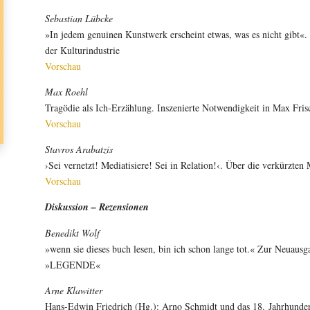
Sebastian Lübcke
»In jedem genuinen Kunstwerk erscheint etwas, was es nicht gibt«
der Kulturindustrie
Vorschau
Max Roehl
Tragödie als Ich-Erzählung. Inszenierte Notwendigkeit in Max Fri
Vorschau
Stavros Arabatzis
›Sei vernetzt! Mediatisiere! Sei in Relation!‹. Über die verkürzte
Vorschau
Diskussion – Rezensionen
Benedikt Wolf
»wenn sie dieses buch lesen, bin ich schon lange tot.« Zur Neuau
»LEGENDE«
Arne Klawitter
Hans-Edwin Friedrich (Hg.): Arno Schmidt und das 18. Jahrhunder