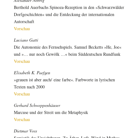
Alexander Nebrig
Berthold Auerbachs Spinoza-Rezeption in den »Schwarzwälder
Dorfgeschichten« und die Entdeckung der internationalen
Autorschaft
Vorschau
Luciano Gatti
Die Autonomie des Fernsehspiels. Samuel Becketts »He, Joe«
und »… nur noch Gewölk …« beim Süddeutschen Rundfunk
Vorschau
Elisabeth K. Paefgen
»grauen ist aber auch/ eine farbe«. Farbworte in lyrischen
Texten nach 2000
Vorschau
Gerhard Schweppenhäuser
Marcuse und der Streit um die Metaphysik
Vorschau
Dietmar Voss
Semiotik des Unsichtbaren
.
Zu Äther, Luft, Wind in Mythos